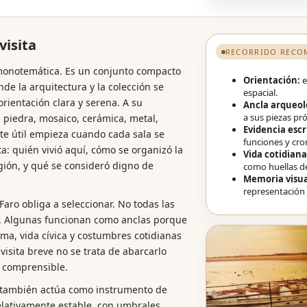
visita
RECORRIDO REC
 monotemática. Es un conjunto compacto
Orientación:
e
de la arquitectura y la colección se
espacial.
rientación clara y serena. A su
Ancla arqueol
a sus piezas pr
 piedra, mosaico, cerámica, metal,
Evidencia escr
nte útil empieza cuando cada sala se
funciones y cro
: quién vivió aquí, cómo se organizó la
Vida cotidiana
igión, y qué se consideró digno de
como huellas d
Memoria visua
representación e
aro obliga a seleccionar. No todas las
a. Algunas funcionan como anclas porque
ima, vida cívica y costumbres cotidianas
isita breve no se trata de abarcarlo
y comprensible.
o también actúa como instrumento de
relativamente estable, con umbrales