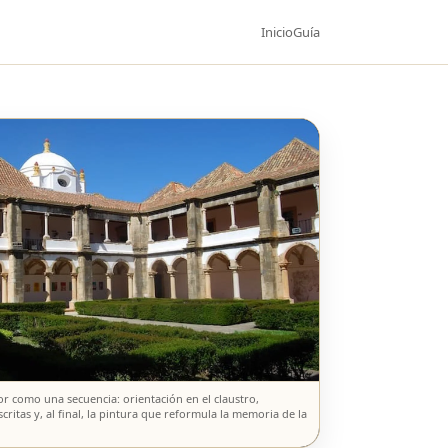
Inicio
Guía
r como una secuencia: orientación en el claustro,
critas y, al final, la pintura que reformula la memoria de la