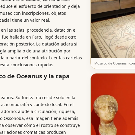
 reduce el esfuerzo de orientación y deja
museo con inscripciones, objetos
acial tiene un valor real.
 en las salas: procedencia, datación e
a fue hallada en Faro, llegó desde otro
ración posterior. La datación aclara si
gía amplia o de una atribución por
da a partir del contexto. Leer las cartelas
Mosaico de Oceanus: icono
 evita conclusiones rápidas.
ico de Oceanus y la capa
eanus. Su fuerza no reside solo en la
a, iconografía y contexto local. En el
adorno: alude a circulación, riqueza,
mo Ossonoba, esa imagen tiene además
na observar cómo el rostro se construye
 variaciones cromáticas producen