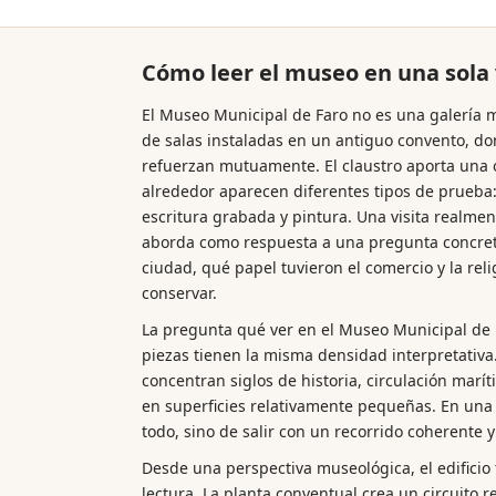
Cómo leer el museo en una sola 
El Museo Municipal de Faro no es una galería
de salas instaladas en un antiguo convento, don
refuerzan mutuamente. El claustro aporta una o
alrededor aparecen diferentes tipos de prueba:
escritura grabada y pintura. Una visita realme
aborda como respuesta a una pregunta concreta
ciudad, qué papel tuvieron el comercio y la rel
conservar.
La pregunta qué ver en el Museo Municipal de F
piezas tienen la misma densidad interpretativ
concentran siglos de historia, circulación marít
en superficies relativamente pequeñas. En una v
todo, sino de salir con un recorrido coherente 
Desde una perspectiva museológica, el edifici
lectura. La planta conventual crea un circuito 