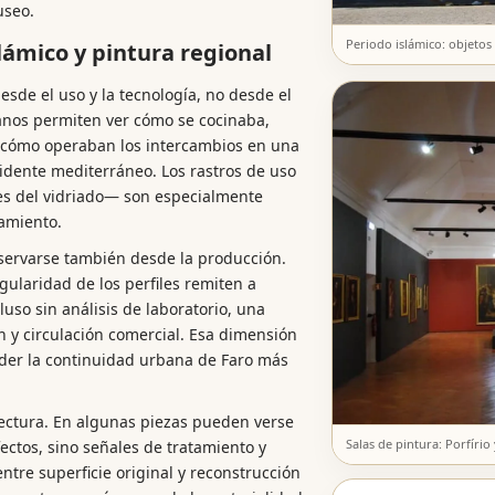
useo.
Periodo islámico: objetos
slámico y pintura regional
esde el uso y la tecnología, no desde el
ianos permiten ver cómo se cocinaba,
 cómo operaban los intercambios en una
idente mediterráneo. Los rastros de uso
des del vidriado— son especialmente
amiento.
servarse también desde la producción.
egularidad de los perfiles remiten a
cluso sin análisis de laboratorio, una
n y circulación comercial. Esa dimensión
nder la continuidad urbana de Faro más
ectura. En algunas piezas pueden verse
Salas de pintura: Porfírio 
fectos, sino señales de tratamiento y
ntre superficie original y reconstrucción