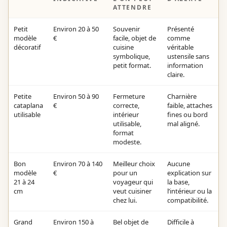
ATTENDRE
Petit
Environ 20 à 50
Souvenir
Présenté
modèle
€
facile, objet de
comme
décoratif
cuisine
véritable
symbolique,
ustensile sans
petit format.
information
claire.
Petite
Environ 50 à 90
Fermeture
Charnière
cataplana
€
correcte,
faible, attaches
utilisable
intérieur
fines ou bord
utilisable,
mal aligné.
format
modeste.
Bon
Environ 70 à 140
Meilleur choix
Aucune
modèle
€
pour un
explication sur
21 à 24
voyageur qui
la base,
cm
veut cuisiner
l’intérieur ou la
chez lui.
compatibilité.
Grand
Environ 150 à
Bel objet de
Difficile à